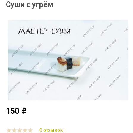
Cуши с угрём
150
o
0 отзывов